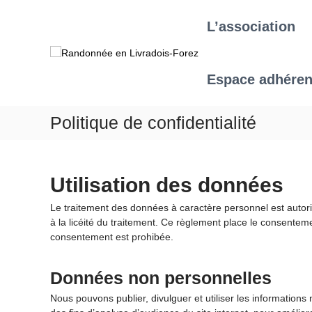
A
l
L’association
l
R
R
e
a
E
r
L
n
Espace adhéren
a
F
d
u
o
c
Politique de confidentialité
n
o
n
n
t
é
e
e
Utilisation des données
n
e
u
n
Le traitement des données à caractère personnel est autori
L
à la licéité du traitement. Ce règlement place le consentem
consentement est prohibée.
i
v
r
Données non personnelles
a
Nous pouvons publier, divulguer et utiliser les informations
d