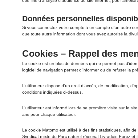
des fins d’analyse d’audience du site internet, pour améliorer
o
i
Données personnelles disponib
s
-
Si vous connectez votre compte à un compte d’un autre serv
F
que toute autre information dont vous avez autorisé la di
o
r
Cookies – Rappel des men
e
z
Le cookie est un bloc de données qui ne permet pas d’identifi
logiciel de navigation permet d’informer ou de refuser la p
L’utilisateur dispose d’un droit d’accès, de modification, 
conditions indiquées ci-dessus.
L’utilisateur est informé lors de sa première visite sur le 
ans pour chaque utilisateur.
Le cookie Matomo est utilisé à des fins statistiques, afin d
Syndicat mixte du Parc naturel régional Livradois-Forez et 